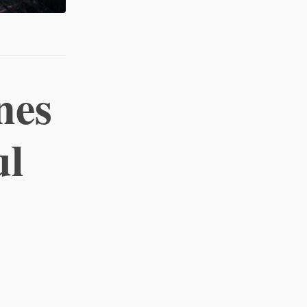
nes
ul